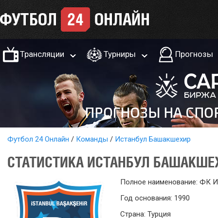
Трансляции
Турниры
Прогнозы
Футбол 24 Онлайн
Команды
Истанбул Башакшехир
СТАТИСТИКА ИСТАНБУЛ БАШАКШЕ
Полное наименование: ФК 
Год основания: 1990
Страна: Турция