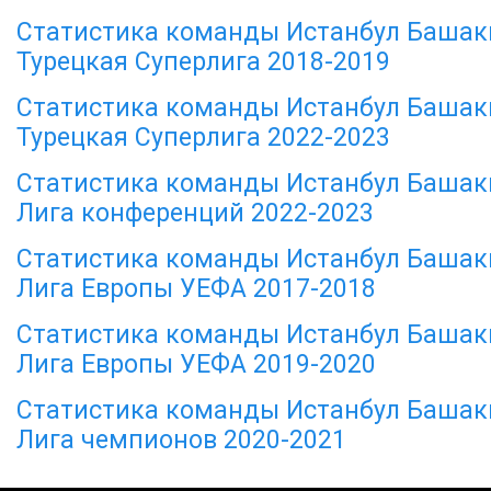
Статистика команды Истанбул Башак
Турецкая Суперлига 2018-2019
Статистика команды Истанбул Башак
Турецкая Суперлига 2022-2023
Статистика команды Истанбул Башак
Лига конференций 2022-2023
Статистика команды Истанбул Башак
Лига Европы УЕФА 2017-2018
Статистика команды Истанбул Башак
Лига Европы УЕФА 2019-2020
Статистика команды Истанбул Башак
Лига чемпионов 2020-2021