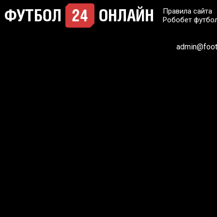
Правила сайта
Робобет футбо
admin@footb