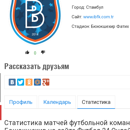
Город: Стамбул
Сайт:
www.ibfk.com.tr
Стадион: Бююкшехир Фатих
0
Рассказать друзьям
Профиль
Календарь
Статистика
Статистика матчей футбольной кома