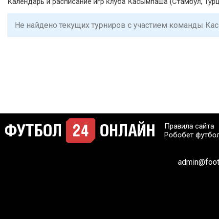
Календарь и расписание игр клуба Касымпаша (Стамбул, Турц
Не найдено текущих турниров с участием команды К
Правила сайта
Робобет футбо
admin@footb