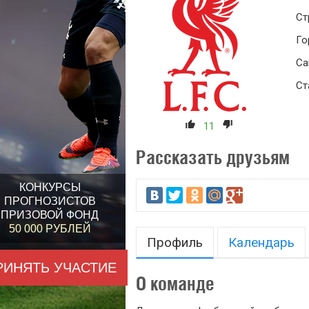
Ст
Го
Са
Ст
11
Рассказать друзьям
КОНКУРСЫ
ПРОГНОЗИСТОВ
ПРИЗОВОЙ ФОНД
50 000 РУБЛЕЙ
Профиль
Календарь
РИНЯТЬ УЧАСТИЕ
О команде