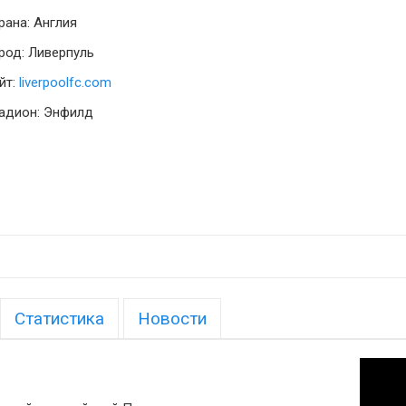
рана: Англия
род: Ливерпуль
йт:
liverpoolfc.com
адион: Энфилд
Статистика
Новости