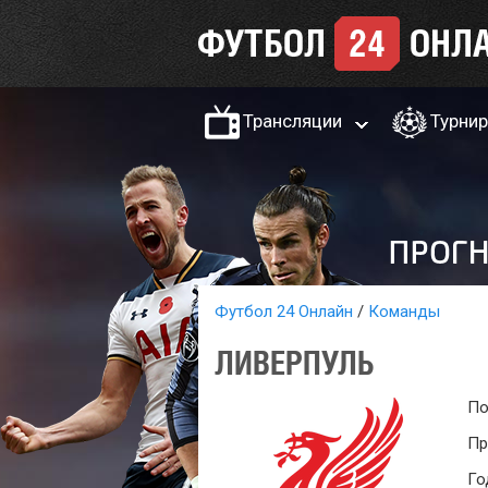
Трансляции
Турни
Футбол 24 Онлайн
Команды
ЛИВЕРПУЛЬ
По
Пр
Го