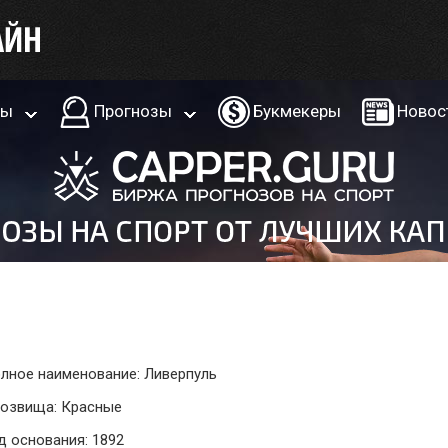
ры
Прогнозы
Букмекеры
Новос
лное наименование: Ливерпуль
озвища: Красные
д основания: 1892