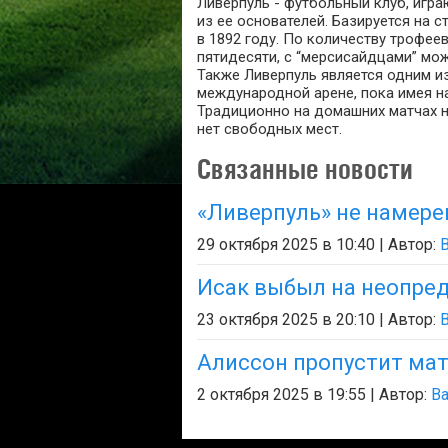
Ливерпуль - футбольный клуб, игра
из ее основателей. Базируется на 
в 1892 году. По количеству трофеев
пятидесяти, с “мерсисайдцами” мо
Также Ливерпуль является одним и
международной арене, пока имея н
Традиционно на домашних матчах 
нет свободных мест.
Связанные новости
«Ливерпуль» не намере
29 октября 2025 в 10:40 | Автор:
B
Исак выбыл на неопре
23 октября 2025 в 20:10 | Автор:
B
Алиссон пропустит мат
2 октября 2025 в 19:55 | Автор:
Ba