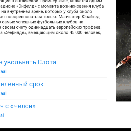
ющий в английской Премьер-лиге, является одним
стадионе «Энфилд» с момента возникновения клуба
 на внутренней арене, которых у клуба около
жет посоревноваться только Манчестер Юнайтед.
з самых успешных футбольных клубов на
а своем счету одиннадцать европейских трофеев.
на «Энфилде», вмещающим около 45 000 человек,
н увольнять Слота
aal
деленный срок
aal
ч с «Челси»
al