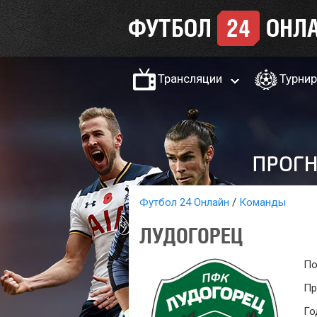
Трансляции
Турни
Футбол 24 Онлайн
Команды
ЛУДОГОРЕЦ
По
Пр
Го