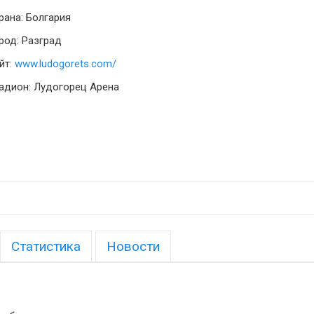
рана: Болгария
род: Разград
йт:
www.ludogorets.com/
адион: Лудогорец Арена
Статистика
Новости