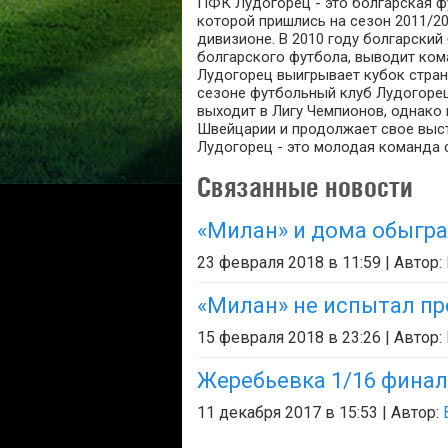
ПФК Лудогорец - это болгарская 
которой пришлись на сезон 2011/20
дивизионе. В 2010 году болгарский
болгарского футбола, выводит ком
Лудогорец выигрывает кубок стран
сезоне футбольный клуб Лудогорец
выходит в Лигу Чемпионов, однако 
Швейцарии и продолжает свое выст
Лудогорец - это молодая команда 
Связанные новости
«Милан» и дома обыгра
23 февраля 2018 в 11:59 | Автор:
«Милан» не испытал пр
15 февраля 2018 в 23:26 | Автор:
Жеребьевка 1/16 финал
11 декабря 2017 в 15:53 | Автор: