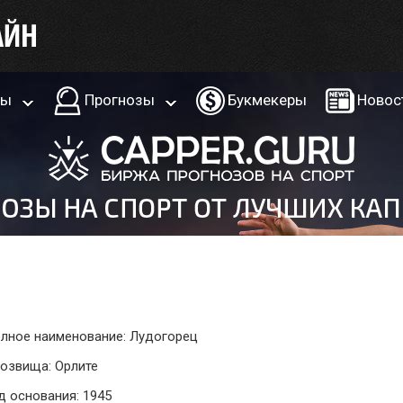
ры
Прогнозы
Букмекеры
Новос
лное наименование: Лудогорец
озвища: Орлите
д основания: 1945