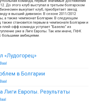
футбольная команда, первые значимые достижения
12. До этого клуб выступал в третьем болгарском
 бизнесмен выкупает клуб, приобретает звезд
анду в высший дивизион. В сезоне 2011/2012
ы, а также чемпионат Болгарии. В следующем
 также становится первым в чемпионате Болгарии и
в плей-офф команда уступает "Базелю" из
упление уже в Лиге Европы. Так или иначе, ПФК
с большими амбициями.
л «Лудогорец»
Baal
облем в Болгарии
Baal
а Лиги Европы. Результаты
Baal