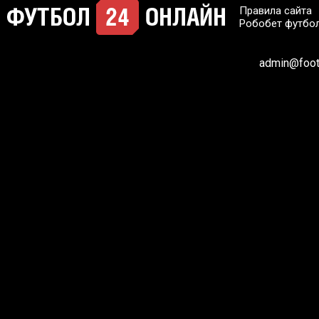
Правила сайта
Робобет футбо
admin@footb