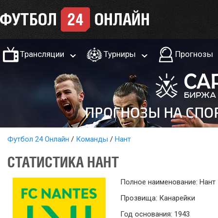
Трансляции
Турниры
Прогнозы
Футбол 24 Онлайн
Команды
Нант
СТАТИСТИКА НАНТ
Полное наименование: Нант
Прозвища: Канарейки
Год основания: 1943