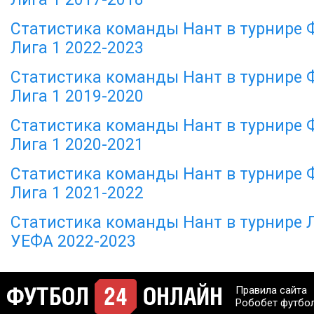
Статистика команды Нант в турнире 
Лига 1 2022-2023
Статистика команды Нант в турнире 
Лига 1 2019-2020
Статистика команды Нант в турнире 
Лига 1 2020-2021
Статистика команды Нант в турнире 
Лига 1 2021-2022
Статистика команды Нант в турнире 
УЕФА 2022-2023
Правила сайта
Робобет футбо