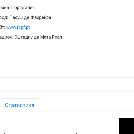
рана: Португалия
род: Пасуш де Феррейра
йт:
www.fcpf.pt
адион: Эштадиу да Мата Реал
Статистика