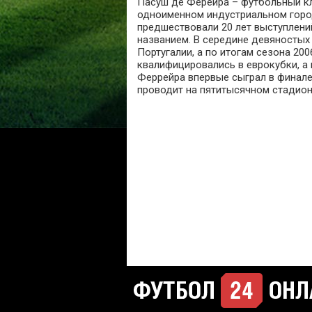
Пасуш де Ферейра – футбольный кл
одноименном индустриальном город
предшествовали 20 лет выступлени
названием. В середине девяностых
Португалии, а по итогам сезона 20
квалифицировались в еврокубки, а 
Феррейра впервые сыграл в финале
проводит на пятитысячном стадион