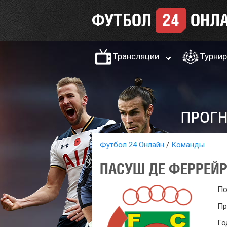
Трансляции
Турни
Футбол 24 Онлайн
Команды
ПАСУШ ДЕ ФЕРРЕЙ
По
Пр
Го