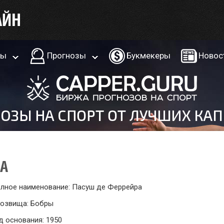
ры
Прогнозы
Букмекеры
Новос
РА
лное наименование: Пасуш де Феррейра
озвища: Бобры
д основания: 1950