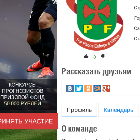
Ст
Го
Са
Ст
0
Рассказать друзьям
КОНКУРСЫ
ПРОГНОЗИСТОВ
ПРИЗОВОЙ ФОНД
50 000 РУБЛЕЙ
Профиль
Календарь
РИНЯТЬ УЧАСТИЕ
О команде