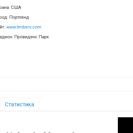
рана: США
род: Портленд
йт:
www.timbers.com
адион: Провиденс Парк
Статистика