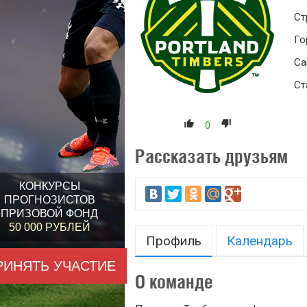
Ст
Го
Са
Ст
0
Рассказать друзьям
КОНКУРСЫ
ПРОГНОЗИСТОВ
ПРИЗОВОЙ ФОНД
50 000 РУБЛЕЙ
Профиль
Календарь
РИНЯТЬ УЧАСТИЕ
О команде