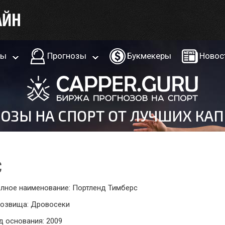
ры
Прогнозы
Букмекеры
Новос
С
лное наименование: Портленд Тимберс
озвища: Дровосеки
д основания: 2009