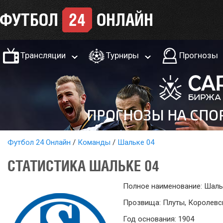
Трансляции
Турниры
Прогнозы
Футбол 24 Онлайн
Команды
Шальке 04
СТАТИСТИКА ШАЛЬКЕ 04
Полное наименование: Шаль
Прозвища: Плуты, Королевск
Год основания: 1904