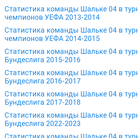
Статистика команды Шальке 04 в тур
чемпионов УЕФА 2013-2014
Статистика команды Шальке 04 в тур
чемпионов УЕФА 2014-2015
Статистика команды Шальке 04 в тур
Бундеслига 2015-2016
Статистика команды Шальке 04 в тур
Бундеслига 2016-2017
Статистика команды Шальке 04 в тур
Бундеслига 2017-2018
Статистика команды Шальке 04 в тур
Бундеслига 2022-2023
Статистика команды Шальке 04 в тур