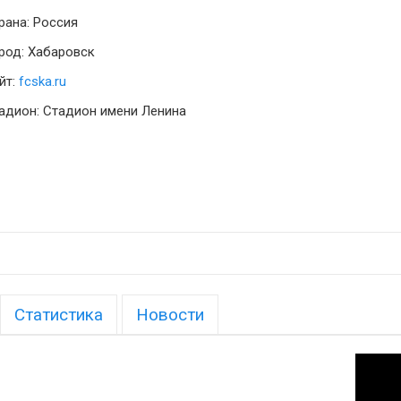
рана: Россия
род: Хабаровск
йт:
fcska.ru
адион: Стадион имени Ленина
Статистика
Новости