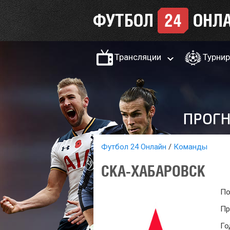
Трансляции
Турни
Футбол 24 Онлайн
Команды
СКА-ХАБАРОВСК
По
Пр
Го