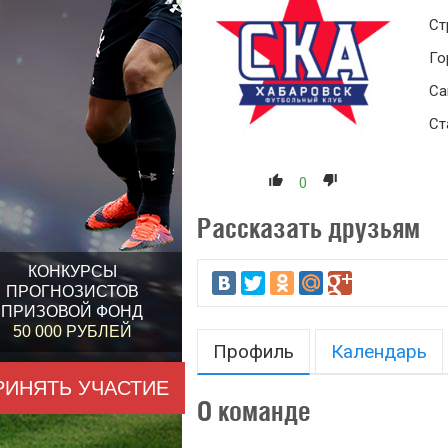
Ст
Го
Са
Ст
0
Рассказать друзьям
КОНКУРСЫ
ПРОГНОЗИСТОВ
ПРИЗОВОЙ ФОНД
50 000 РУБЛЕЙ
Профиль
Календарь
РИНЯТЬ УЧАСТИЕ
О команде