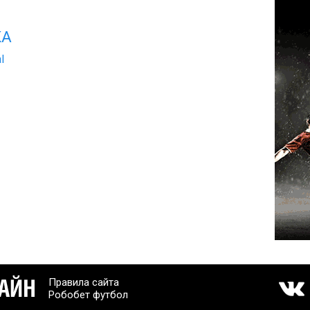
КА
l
Правила сайта
Робобет футбол