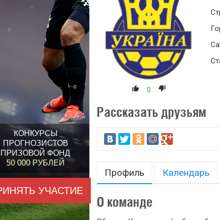
Ст
Го
Са
Ст
0
Рассказать друзьям
КОНКУРСЫ
ПРОГНОЗИСТОВ
ПРИЗОВОЙ ФОНД
50 000 РУБЛЕЙ
Профиль
Календарь
РИНЯТЬ УЧАСТИЕ
О команде