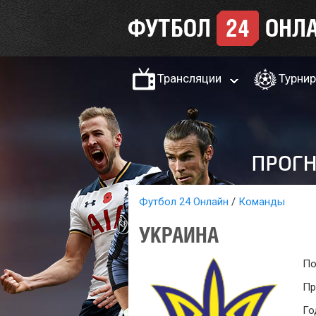
Трансляции
Турни
Футбол 24 Онлайн
Команды
УКРАИНА
По
Пр
Го