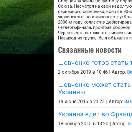
Сборная Украины по футболу образ
Союза. Несмотря на свой недолгую
серьезного соперника, конца в 90-
украинского, но и мирового футбол
2006-м году коллектив дебютирова
четвертьфинала, проиграв сборной 
Через шесть лет «желто-синие» выс
Невыход из группы был объявлен п
Связанные новости
Шевченко готов стать 
2 октября 2019 в 10:46 | Автор:
Ba
Шевченко может стать
Украины
19 июня 2016 в 21:23 | Автор:
Baa
Украина едет во Фран
18 ноября 2015 в 13:20 | Автор:
lo