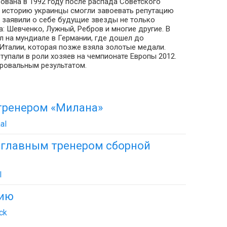
ована в 1992 году после распада Советского
 историю украинцы смогли завоевать репутацию
х заявили о себе будущие звезды не только
а: Шевченко, Лужный, Ребров и многие другие. В
л на мундиале в Германии, где дошел до
Италии, которая позже взяла золотые медали.
тупали в роли хозяев на чемпионате Европы 2012.
ровальным результатом.
тренером «Милана»
al
 главным тренером сборной
l
цию
ck