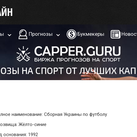
ры
Прогнозы
Букмекеры
Новос
лное наименование: Сборная Украины по футболу
озвища: Жёлто-синие
д основания: 1992