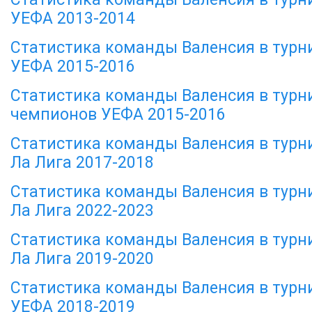
УЕФА 2013-2014
Статистика команды Валенсия в турн
УЕФА 2015-2016
Статистика команды Валенсия в турн
чемпионов УЕФА 2015-2016
Статистика команды Валенсия в турн
Ла Лига 2017-2018
Статистика команды Валенсия в турн
Ла Лига 2022-2023
Статистика команды Валенсия в турн
Ла Лига 2019-2020
Статистика команды Валенсия в турн
УЕФА 2018-2019