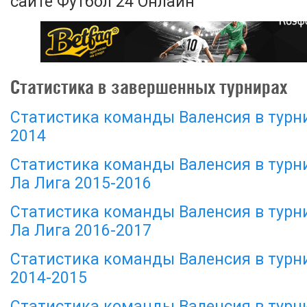
сайте Футбол 24 Онлайн
Статистика в завершенных турнирах
Статистика команды Валенсия в турни
2014
Статистика команды Валенсия в турн
Ла Лига 2015-2016
Статистика команды Валенсия в турн
Ла Лига 2016-2017
Статистика команды Валенсия в турн
2014-2015
Статистика команды Валенсия в турн