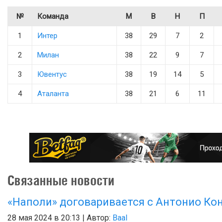
№
Команда
М
В
Н
П
1
Интер
38
29
7
2
2
Милан
38
22
9
7
3
Ювентус
38
19
14
5
4
Аталанта
38
21
6
11
Связанные новости
«Наполи» договаривается с Антонио Ко
28 мая 2024 в 20:13 | Автор:
Baal