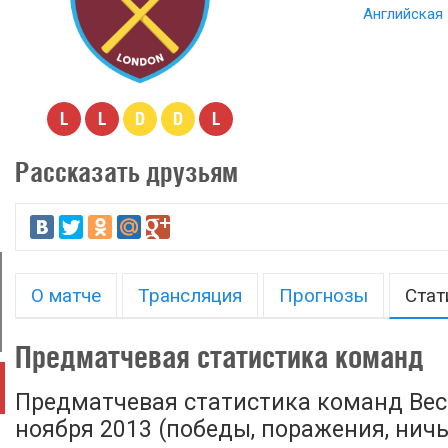
Английская 
L
L
D
D
L
Рассказать друзьям
О матче
Трансляция
Прогнозы
Стат
Предматчевая статистика команд
Предматчевая статистика команд Вест
ноября 2013 (победы, поражения, ничьи