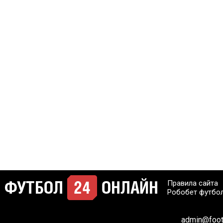
Правила сайта
Робобет футбо
admin@footb