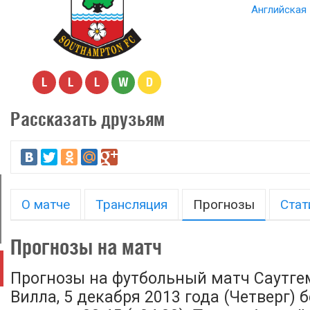
Английская 
L
L
L
W
D
Рассказать друзьям
О матче
Трансляция
Прогнозы
Стат
Прогнозы на матч
Прогнозы на футбольный матч Саутге
Вилла, 5 декабря 2013 года (Четверг) 