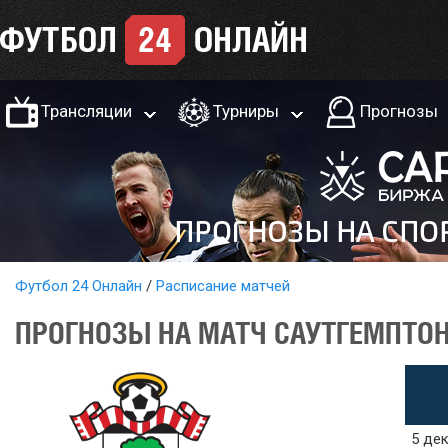
Трансляции
Турниры
Прогнозы
Футбол 24 Онлайн
Расписание матчей
ПРОГНОЗЫ НА МАТЧ САУТГЕМПТОН 
5 дек