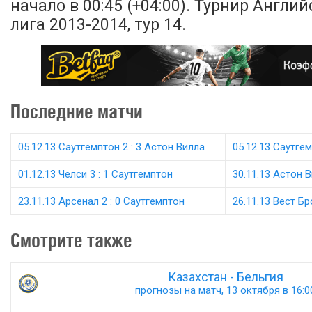
начало в 00:45 (+04:00). Турнир Англи
лига 2013-2014, тур 14.
Последние матчи
05.12.13 Саутгемптон 2 : 3 Астон Вилла
05.12.13 Саутгем
01.12.13 Челси 3 : 1 Саутгемптон
30.11.13 Астон 
23.11.13 Арсенал 2 : 0 Саутгемптон
26.11.13 Вест Бр
Смотрите также
Казахстан - Бельгия
прогнозы на матч, 13 октября в 16:0