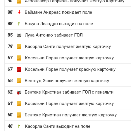
90'
Агбонлахор Габриэль получает желтую карточку
88'
Вайманн Андреас покидает поле
88'
Бакуна Леандро выходит на поле
85'
Луна Антонио забивает
ГОЛ
79'
Касорла Санти получает желтую карточку
67'
Косельни Лоран получает желтую карточку
67'
Косельни Лоран получает красную карточку
65'
Вествуд Эшли получает желтую карточку
62'
Бентеке Кристиан забивает
ГОЛ
с пенальти
61'
Косельни Лоран получает желтую карточку
60'
Бентеке Кристиан получает желтую карточку
46'
Касорла Санти выходит на поле