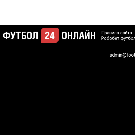
Правила сайта
Робобет футбо
admin@footb