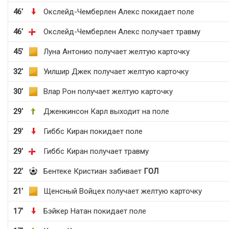
46'
Окслейд-Чемберлен Алекс покидает поле
46'
Окслейд-Чемберлен Алекс получает травму
45'
Луна Антонио получает желтую карточку
32'
Уилшир Джек получает желтую карточку
30'
Влар Рон получает желтую карточку
29'
Дженкинсон Карл выходит на поле
29'
Гиббс Киран покидает поле
29'
Гиббс Киран получает травму
22'
Бентеке Кристиан забивает
ГОЛ
21'
Щенсный Войцех получает желтую карточку
17'
Бэйкер Натан покидает поле