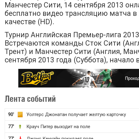
Манчестер Сити, 14 сентября 2013 онл
бесплатно видео трансляцию матча в
качестве (HD).
Турнир Английская Премьер-лига 2013-
Встречаются команды Сток Сити (Англ
Трент) и Манчестер Сити (Англия, Ман
сентября 2013 года (Суббота), начало в
Лента событий
90'
Уолтерс Джонатан получает желтую карточку
77'
Крауч Питер выходит на поле
77'
Джонс Кенуайн покидает поле