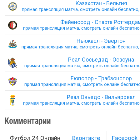
Казахстан - Бельгия
прямая трансляция матча, смотреть онлайн беспатно, 
Фейеноорд - Спарта Роттерда
прямая трансляция матча, смотреть онлайн беспатно,
Ньюкасл - Эвертон
прямая трансляция матча, смотреть онлайн беспатно, 
Реал Сосьедад - Осасуна
прямая трансляция матча, смотреть онлайн беспатно,
Еюпспор - Трабзонспор
прямая трансляция матча, смотреть онлайн беспатно,
Реал Овьедо - Вильярреал
прямая трансляция матча, смотреть онлайн беспатно,
Комментарии
Футбол 24 Онлайн
Вконтакте
Facebook