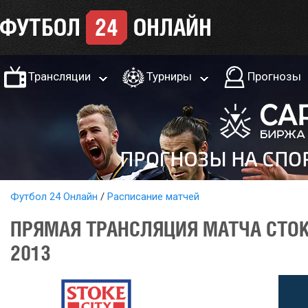
Трансляции
Турниры
Прогнозы
Футбол 24 Онлайн
Расписание матчей
ПРЯМАЯ ТРАНСЛЯЦИЯ МАТЧА СТОК 
2013