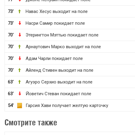
73'
Навас Хесус выходит на поле
73'
Насри Самир покидает поле
70'
Этерингтон Мэттью покидает поле
70'
Арнаутович Марко выходит на поле
70'
Адам Чарли покидает поле
70'
Айленд Стивен выходит на поле
63'
Агуэро Серхио выходит на поле
63'
Йоветич Стеван покидает поле
54'
Гарсия Хави получает желтую карточку
Смотрите также