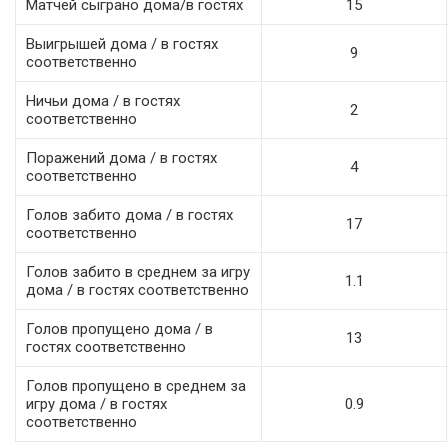
Матчей сыграно дома/в гостях
15
Выигрышей дома / в гостях
9
соответственно
Ничьи дома / в гостях
2
соответственно
Поражений дома / в гостях
4
соответственно
Голов забито дома / в гостях
17
соответственно
Голов забито в среднем за игру
1.1
дома / в гостях соответственно
Голов пропущено дома / в
13
гостях соответственно
Голов пропущено в среднем за
игру дома / в гостях
0.9
соответственно