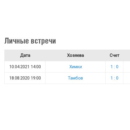
Личные встречи
Дата
Хозяева
Счет
10.04.2021 14:00
Химки
1 : 0
18.08.2020 19:00
Тамбов
1 : 0