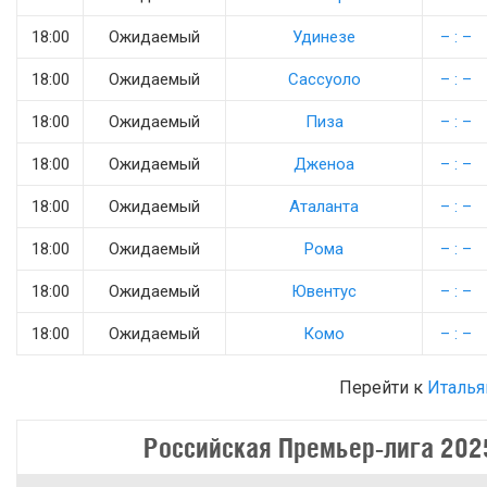
18:00
Ожидаемый
Удинезе
– : –
18:00
Ожидаемый
Сассуоло
– : –
18:00
Ожидаемый
Пиза
– : –
18:00
Ожидаемый
Дженоа
– : –
18:00
Ожидаемый
Аталанта
– : –
18:00
Ожидаемый
Рома
– : –
18:00
Ожидаемый
Ювентус
– : –
18:00
Ожидаемый
Комо
– : –
Перейти к
Италья
Российская Премьер-лига 202