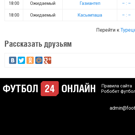
18:00
Ожидаемый
Газиантеп
– : –
18:00
Ожидаемый
Касымпаша
– : –
Перейти к
Турец
Рассказать друзьям
Правила сайта
Робобет футбо
admin@footb