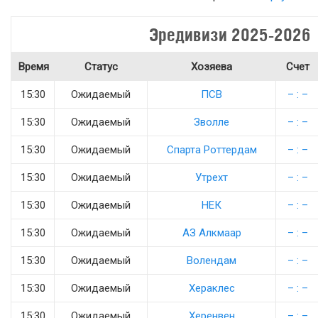
Эредивизи 2025-2026
Время
Статус
Хозяева
Счет
15:30
Ожидаемый
ПСВ
– : –
15:30
Ожидаемый
Зволле
– : –
15:30
Ожидаемый
Спарта Роттердам
– : –
15:30
Ожидаемый
Утрехт
– : –
15:30
Ожидаемый
НЕК
– : –
15:30
Ожидаемый
АЗ Алкмаар
– : –
15:30
Ожидаемый
Волендам
– : –
15:30
Ожидаемый
Хераклес
– : –
15:30
Ожидаемый
Херенвен
– : –