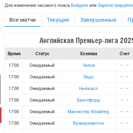
Для изменения часового пояса
Войдите
или
Зарегистрируйте
Все матчи
Текущие
Завершенные
П
Английская Премьер-лига 202
Время
Статус
Хозяева
Счет
17:00
Ожидаемый
Челси
– : –
17:00
Ожидаемый
Лидс
– : –
17:00
Ожидаемый
Ньюкасл
– : –
17:00
Ожидаемый
Брентфорд
– : –
17:00
Ожидаемый
Манчестер Юнайтед
– : –
17:00
Ожидаемый
Вулверхэмптон
– : –