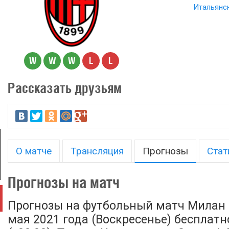
Итальянск
W
W
W
L
L
Рассказать друзьям
О матче
Трансляция
Прогнозы
Стат
Прогнозы на матч
Прогнозы на футбольный матч Милан -
мая 2021 года (Воскресенье) бесплатно