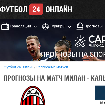
Трансляции
Турниры
Прогнозы
Футбол 24 Онлайн
Расписание матчей
ПРОГНОЗЫ НА МАТЧ МИЛАН - КАЛЬ
16 