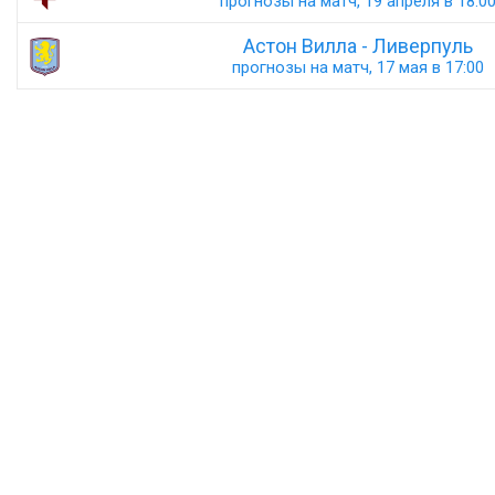
прогнозы на матч, 19 апреля в 18:0
Астон Вилла - Ливерпуль
прогнозы на матч, 17 мая в 17:00