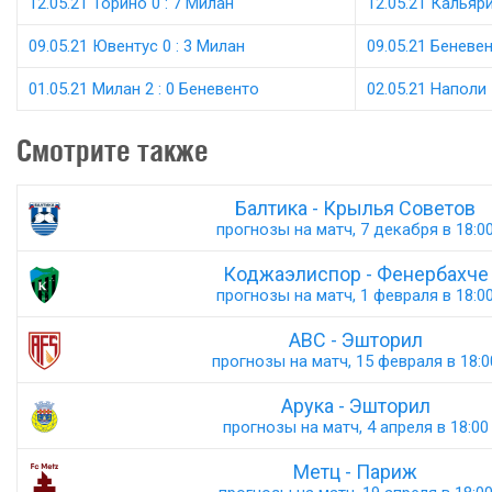
12.05.21 Торино 0 : 7 Милан
12.05.21 Кальяр
09.05.21 Ювентус 0 : 3 Милан
09.05.21 Беневен
01.05.21 Милан 2 : 0 Беневенто
02.05.21 Наполи 
Смотрите также
Балтика - Крылья Советов
прогнозы на матч, 7 декабря в 18:0
Коджаэлиспор - Фенербахче
прогнозы на матч, 1 февраля в 18:0
АВС - Эшторил
прогнозы на матч, 15 февраля в 18:0
Арука - Эшторил
прогнозы на матч, 4 апреля в 18:00
Метц - Париж