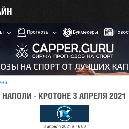
ры
Прогнозы
Букмекеры
Новос
тчей
НАПОЛИ - КРОТОНЕ 3 АПРЕЛЯ 2021
3 апреля 2021 в 16:00