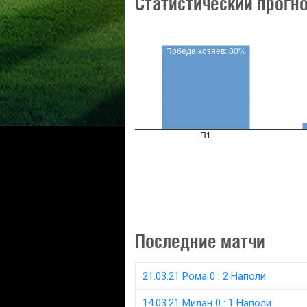
Статистический прогн
Победа хозяев: 80%
П1
Последние матчи
21.03.21 Рома 0 : 2 Наполи
14.03.21 Милан 0 : 1 Наполи