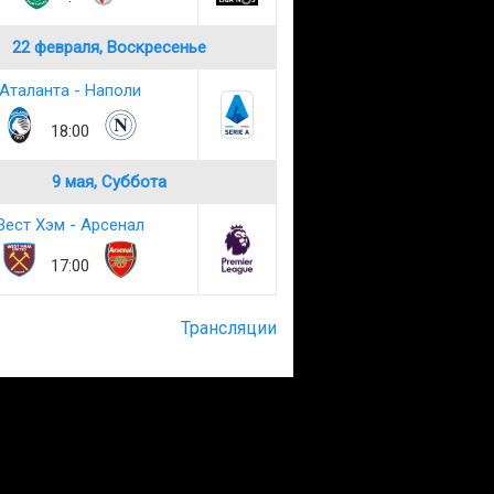
22 февраля, Воскресенье
Аталанта - Наполи
18:00
9 мая, Суббота
Вест Хэм - Арсенал
17:00
Трансляции