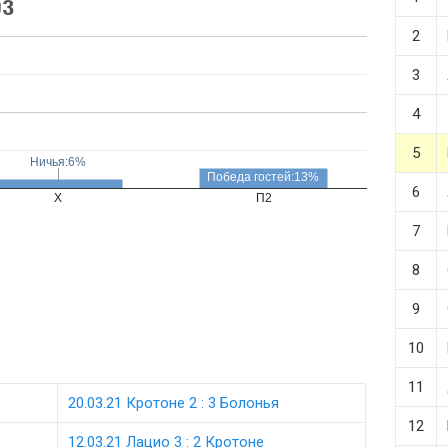
оз
2
3
4
5
Ничья:6%
Ничья:6%
Победа гостей:13%
6
X
П2
7
8
9
10
11
20.03.21 Кротоне 2 : 3 Болонья
12
12.03.21 Лацио 3 : 2 Кротоне