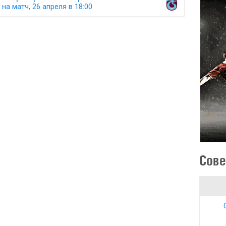
на матч, 26 апреля в 18:00
Сове