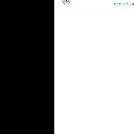
прогнозы 