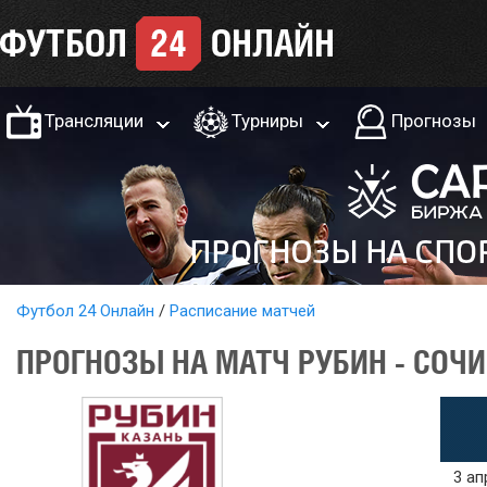
Трансляции
Турниры
Прогнозы
Футбол 24 Онлайн
Расписание матчей
ПРОГНОЗЫ НА МАТЧ РУБИН - СОЧИ
3 ап