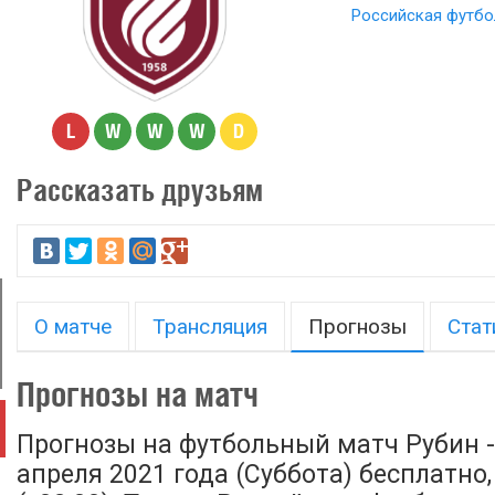
Российская футбо
L
W
W
W
D
Рассказать друзьям
О матче
Трансляция
Прогнозы
Стат
Прогнозы на матч
Прогнозы на футбольный матч Рубин -
апреля 2021 года (Суббота) бесплатно,