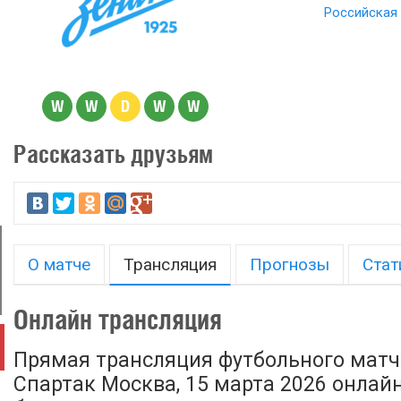
Российская 
W
W
D
W
W
Рассказать друзьям
О матче
Трансляция
Прогнозы
Стат
Онлайн трансляция
Прямая трансляция футбольного матча
Спартак Москва, 15 марта 2026 онлайн