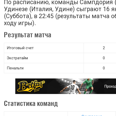
По расписанию, команды Сампдория (И
Удинезе (Италия, Удине) сыграют 16 я
(Суббота), в 22:45 (результаты матча 
ходу игры).
Результат матча
Итоговый счет
2
Экстратайм
0
Пенальти
0
Статистика команд