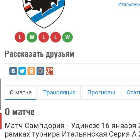
Итальянск
L
W
L
L
W
Рассказать друзьям
О матче
Трансляция
Прогнозы
Стат
О матче
Матч Сампдория - Удинезе 16 января 
рамках турнира Итальянская Серия А 2