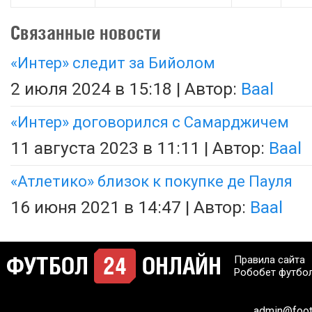
Связанные новости
«Интер» следит за Бийолом
2 июля 2024 в 15:18 | Автор:
Baal
«Интер» договорился с Самарджичем
11 августа 2023 в 11:11 | Автор:
Baal
«Атлетико» близок к покупке де Пауля
16 июня 2021 в 14:47 | Автор:
Baal
Правила сайта
Робобет футбо
admin@footb