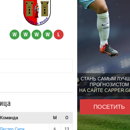
W
W
W
W
L
СТАНЬ САМЫМ ЛУЧ
ПРОГНОЗИСТОМ
НА САЙТЕ CAPPER.
ица
ПОСЕТИТЬ
Команда
М
О
Лестер Сити
6
13