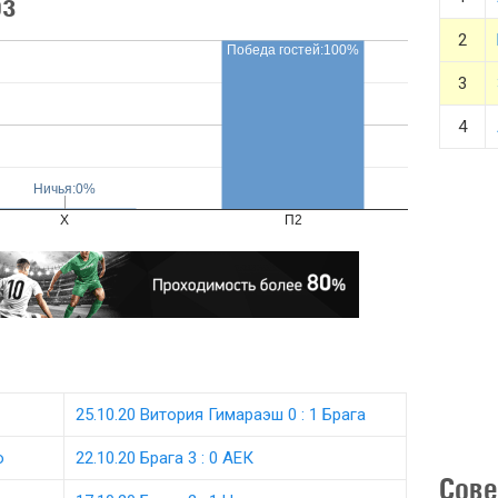
оз
2
Победа гостей:100%
3
4
Ничья:0%
Ничья:0%
X
П2
25.10.20 Витория Гимараэш 0 : 1 Брага
о
22.10.20 Брага 3 : 0 АЕК
Сове