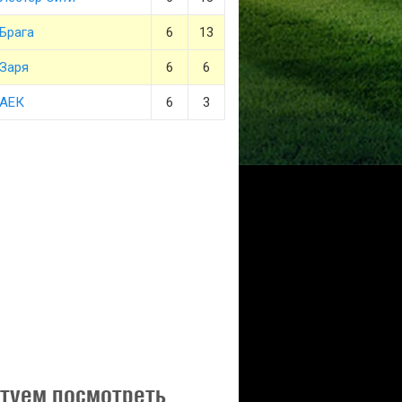
Брага
6
13
Заря
6
6
АЕК
6
3
туем посмотреть