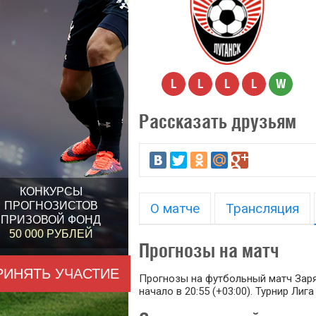
L
L
L
L
W
Рассказать друзьям
КОНКУРСЫ
ПРОГНОЗИСТОВ
О матче
Трансляция
ПРИЗОВОЙ ФОНД
50 000 РУБЛЕЙ
Прогнозы на матч
РИНЯТЬ УЧАСТИЕ
Прогнозы на футбольный матч Заря -
начало в 20:55 (+03:00). Турнир Лиг