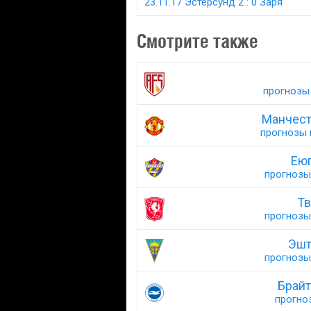
23.11.17 Эстерсунд 2 : 0 Заря
Смотрите также
прогнозы 
Манчест
прогнозы н
Еюп
прогнозы 
Тв
прогнозы 
Эшт
прогнозы 
Брайт
прогноз