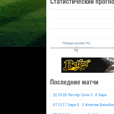
Статистический прогн
Победа хозяев: 0%
Победа хозяев: 0%
П1
Последние матчи
22.10.20 Лестер Сити 3 : 0 Заря
07.12.17 Заря 0 : 2 Атлетик Бильба