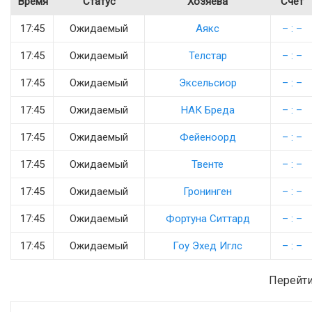
Время
Статус
Хозяева
Счет
17:45
Ожидаемый
Аякс
– : –
17:45
Ожидаемый
Телстар
– : –
17:45
Ожидаемый
Эксельсиор
– : –
17:45
Ожидаемый
НАК Бреда
– : –
17:45
Ожидаемый
Фейеноорд
– : –
17:45
Ожидаемый
Твенте
– : –
17:45
Ожидаемый
Гронинген
– : –
17:45
Ожидаемый
Фортуна Ситтард
– : –
17:45
Ожидаемый
Гоу Эхед Иглс
– : –
Перейт