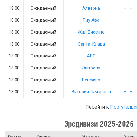
18:00
Ожидаемый
Алверка
– : –
18:00
Ожидаемый
Риу Аве
– : –
18:00
Ожидаемый
Жил Висенте
– : –
18:00
Ожидаемый
Санта-Клара
– : –
18:00
Ожидаемый
АВС
– : –
18:00
Ожидаемый
Эштрела
– : –
18:00
Ожидаемый
Бенфика
– : –
18:00
Ожидаемый
Витория Гимараэш
– : –
Перейти к
Португальс
Эредивизи 2025-2026