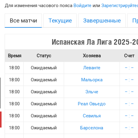
Для изменения часового пояса
Войдите
или
Зарегистрируйте
Все матчи
Текущие
Завершенные
П
Испанская Ла Лига 2025-2
Время
Статус
Хозяева
Счет
18:00
Ожидаемый
Леванте
– : –
18:00
Ожидаемый
Мальорка
– : –
18:00
Ожидаемый
Эльче
– : –
18:00
Ожидаемый
Реал Овьедо
– : –
18:00
Ожидаемый
Севилья
– : –
18:00
Ожидаемый
Барселона
– : –