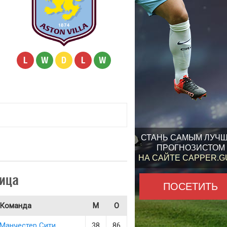
L
W
D
L
W
СТАНЬ САМЫМ ЛУЧ
ПРОГНОЗИСТОМ
НА САЙТЕ CAPPER.
ица
ПОСЕТИТЬ
Команда
М
О
Манчестер Сити
38
86