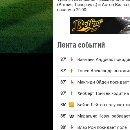
(Англия, Ливерпуль) и Астон Вилла 
начало в 20:00.
Лента событий
87'
Вайманн Андреас покида
87'
Тонев Александр выходит
87'
Макгиди Эйден покидает
87'
Хибберт Тони выходит на
86'
Бейнс Лейтон получает ж
85'
Миральяс Кевин забивае
80'
Влар Рон покидает поле