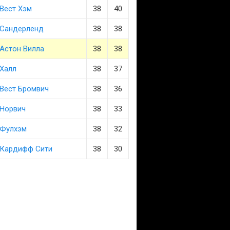
Вест Хэм
38
40
Сандерленд
38
38
Астон Вилла
38
38
Халл
38
37
Вест Бромвич
38
36
Норвич
38
33
Фулхэм
38
32
Кардифф Сити
38
30