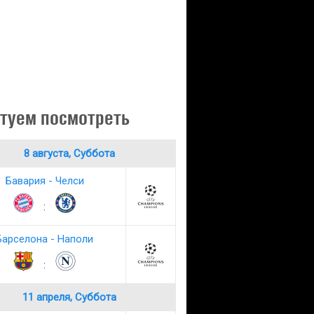
туем посмотреть
8 августа, Суббота
Бавария - Челси
:
Барселона - Наполи
:
11 апреля, Суббота