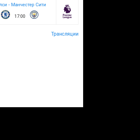
лси - Манчестер Сити
17:00
Трансляции