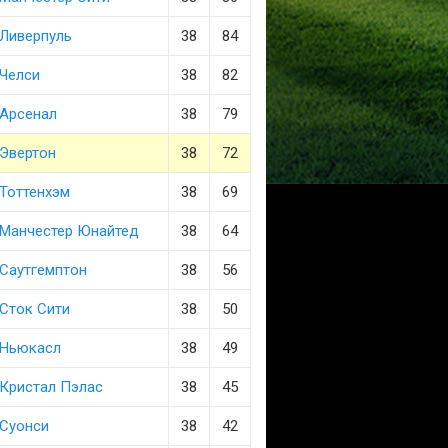
Ливерпуль
38
84
Челси
38
82
Арсенал
38
79
Эвертон
38
72
Тоттенхэм
38
69
Манчестер Юнайтед
38
64
Саутгемптон
38
56
Сток Сити
38
50
Ньюкасл
38
49
Кристал Пэлас
38
45
Суонси
38
42