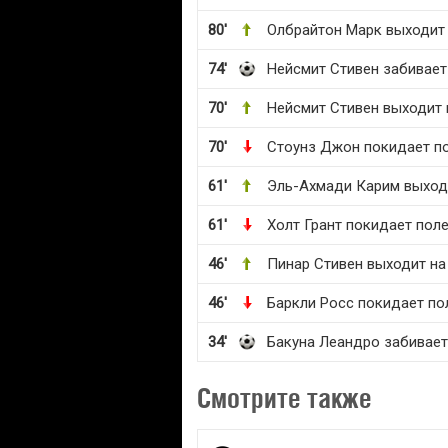
80'
Олбрайтон Марк выходит 
74'
Нейсмит Стивен забивае
70'
Нейсмит Стивен выходит 
70'
Стоунз Джон покидает п
61'
Эль-Ахмади Карим выход
61'
Холт Грант покидает пол
46'
Пинар Стивен выходит на
46'
Баркли Росс покидает по
34'
Бакуна Леандро забивае
Смотрите также