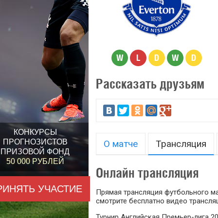
W
L
D
W
D
Рассказать друзьям
КОНКУРСЫ
ПРОГНОЗИСТОВ
О матче
Трансляция
ПРИЗОВОЙ ФОНД
50 000 РУБЛЕЙ
Онлайн трансляция
РИНЯТЬ УЧАСТИЕ
Прямая трансляция футбольного мат
смотрите бесплатно видео трансляц
Турнир Английская Премьер-лига 20