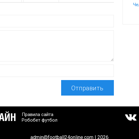
Че
Отправить
Правила сайта
Робобет футбол
admin@football24online.com | 2026