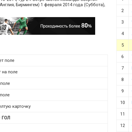
(Англия, Бирмингем) 1 февраля 2014 года (Суббота),
2
3
4
5
6
ет поле
7
 на поле
8
 поле
9
 поле
10
елтую карточку
11
т
ГОЛ
12