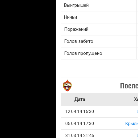
Выигрышей
Ничьи
Поражений
Голов забито
Голов пропущено
После
Дата
Х
12.04.14 15:30
05.04.14 17:30
Крыль
31.03.14 21:45