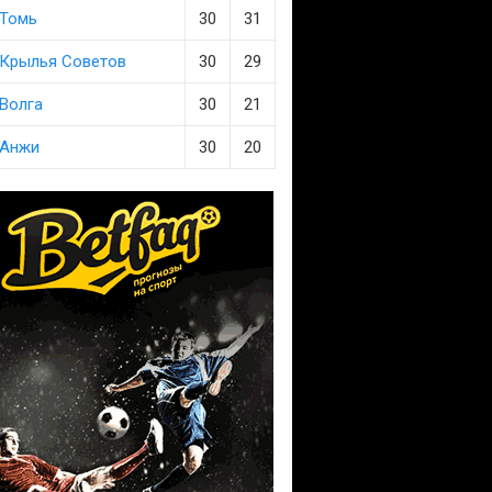
Томь
30
31
Крылья Советов
30
29
Волга
30
21
Анжи
30
20