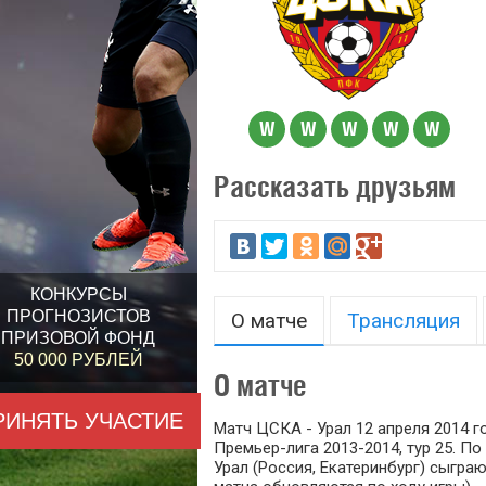
W
W
W
W
W
Рассказать друзьям
КОНКУРСЫ
ПРОГНОЗИСТОВ
О матче
Трансляция
ПРИЗОВОЙ ФОНД
50 000 РУБЛЕЙ
О матче
РИНЯТЬ УЧАСТИЕ
Матч ЦСКА - Урал 12 апреля 2014 г
Премьер-лига 2013-2014, тур 25. П
Урал (Россия, Екатеринбург) сыграю