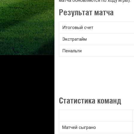
матча обновляются по ходу игры).
Результат матча
Итоговый счет
Экстратайм
Пенальти
Статистика команд
Матчей сыграно