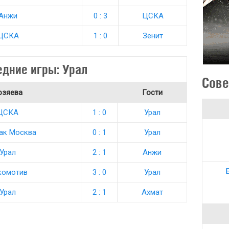
Анжи
0 : 3
ЦСКА
ЦСКА
1 : 0
Зенит
едние игры: Урал
Сове
озяева
Гости
ЦСКА
1 : 0
Урал
ак Москва
0 : 1
Урал
Урал
2 : 1
Анжи
комотив
3 : 0
Урал
Урал
2 : 1
Ахмат