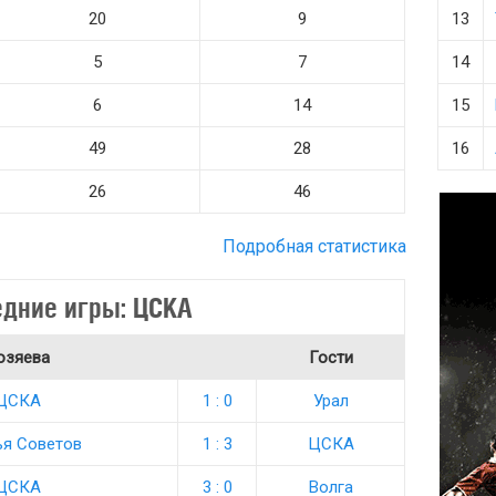
20
9
13
5
7
14
6
14
15
49
28
16
26
46
Подробная статистика
дние игры: ЦСКА
озяева
Гости
ЦСКА
1 : 0
Урал
я Советов
1 : 3
ЦСКА
ЦСКА
3 : 0
Волга