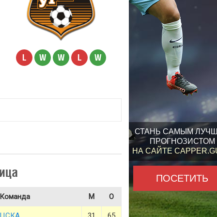
L
W
W
L
W
СТАНЬ САМЫМ ЛУЧ
ПРОГНОЗИСТОМ
НА САЙТЕ CAPPER.
ица
ПОСЕТИТЬ
Команда
М
О
ЦСКА
31
65