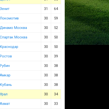
Зенит
31
64
Локомотив
30
59
Динамо Москва
30
52
Спартак Москва
30
50
Краснодар
30
50
Ростов
30
39
Рубин
30
38
Амкар
30
38
Кубань
30
38
Урал
30
34
Ахмат
30
33