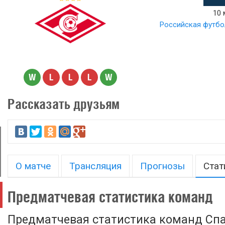
10 
Российская футбо
W
L
L
L
W
Рассказать друзьям
О матче
Трансляция
Прогнозы
Стат
Предматчевая статистика команд
Предматчевая статистика команд Спа