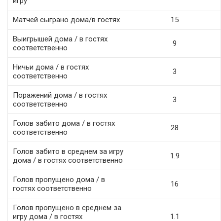
игру
Матчей сыграно дома/в гостях
15
Выигрышей дома / в гостях
9
соответственно
Ничьи дома / в гостях
3
соответственно
Поражений дома / в гостях
3
соответственно
Голов забито дома / в гостях
28
соответственно
Голов забито в среднем за игру
1.9
дома / в гостях соответственно
Голов пропущено дома / в
16
гостях соответственно
Голов пропущено в среднем за
игру дома / в гостях
1.1