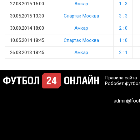
22.08.2015 15:00
Амкар
1 : 3
30.05.2015 13:30
Спартак Москва
3 : 3
30.08.2014 18:00
Амкар
2 : 0
10.05.2014 18:45
Спартак Москва
1 : 0
26.08.2013 18:45
Амкар
2 : 1
Правила сайта
Робобет футбо
admin@footb