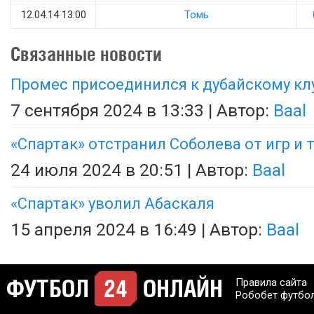
12.04.14 13:00
Томь
Связанные новости
Промес присоединился к дубайскому кл
7 сентября 2024 в 13:33 | Автор:
Baal
«Спартак» отстранил Соболева от игр и
24 июля 2024 в 20:51 | Автор:
Baal
«Спартак» уволил Абаскаля
15 апреля 2024 в 16:49 | Автор:
Baal
Правила сайта
Робобет футбо