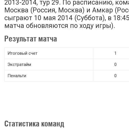
2013-2014, тур 29. По расписанию, ко
Москва (Россия, Москва) и Амкар (Рос
сыграют 10 мая 2014 (Суббота), в 18:4
матча обновляются по ходу игры).
Результат матча
Итоговый счет
1
Экстратайм
0
Пенальти
0
Статистика команд