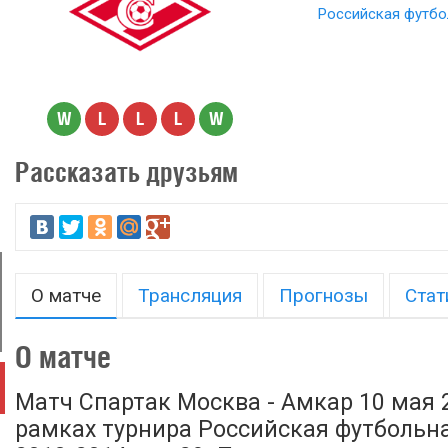
Российская футбо
W
L
L
L
W
Рассказать друзьям
О матче
Трансляция
Прогнозы
Стат
О матче
Матч Спартак Москва - Амкар 10 мая 2
рамках турнира Российская футбольн