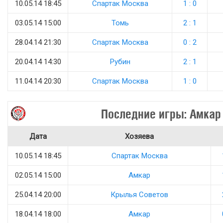
10.05.14 18:45
Спартак Москва
1 : 0
03.05.14 15:00
Томь
2 : 1
28.04.14 21:30
Спартак Москва
0 : 2
20.04.14 14:30
Рубин
2 : 1
11.04.14 20:30
Спартак Москва
1 : 0
Последние игры: Амкар
Дата
Хозяева
10.05.14 18:45
Спартак Москва
02.05.14 15:00
Амкар
25.04.14 20:00
Крылья Советов
18.04.14 18:00
Амкар