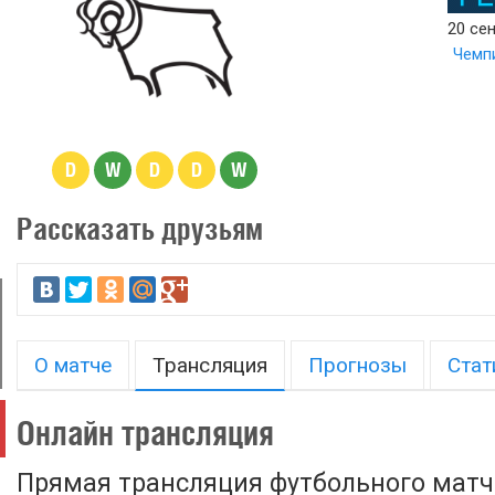
20 сен
Чемп
D
W
D
D
W
Рассказать друзьям
О матче
Трансляция
Прогнозы
Стат
Онлайн трансляция
Прямая трансляция футбольного матч