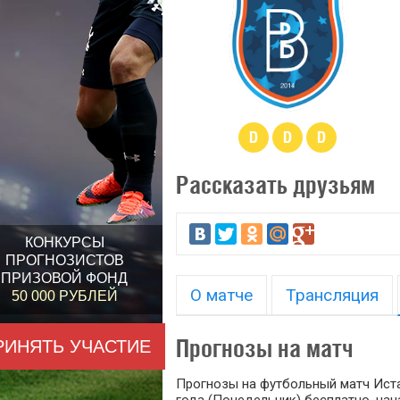
D
D
D
Рассказать друзьям
КОНКУРСЫ
ПРОГНОЗИСТОВ
ПРИЗОВОЙ ФОНД
О матче
Трансляция
50 000 РУБЛЕЙ
Прогнозы на матч
РИНЯТЬ УЧАСТИЕ
Прогнозы на футбольный матч Иста