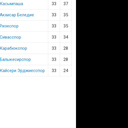
Касымпаша
33
37
Акхисар Беледие
33
35
Ризеспор
33
35
Сивасспор
33
34
Карабюкспор
33
28
Балыкесирспор
33
28
Кайсери Эрджиесспор
33
24