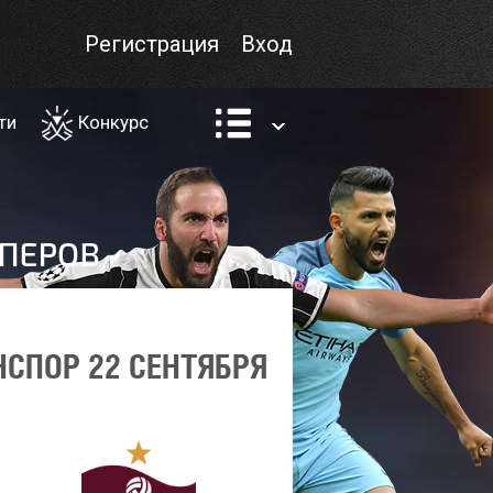
Регистрация
Вход
ти
Конкурс
СПОР 22 СЕНТЯБРЯ