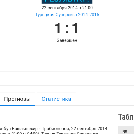
22 сентября 2014 в 21:00
Турецкая Суперлига 2014-2015
1 : 1
Завершен
Прогнозы
Статистика
Табл
нбул Башакшехир - Трабзонспор, 22 сентября 2014
№