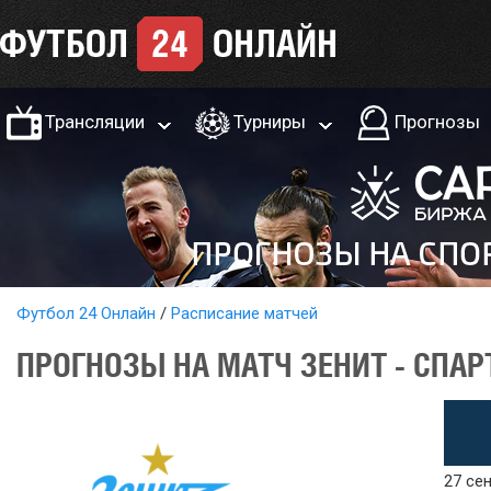
Трансляции
Турниры
Прогнозы
Футбол 24 Онлайн
Расписание матчей
ПРОГНОЗЫ НА МАТЧ ЗЕНИТ - СПАР
27 сен