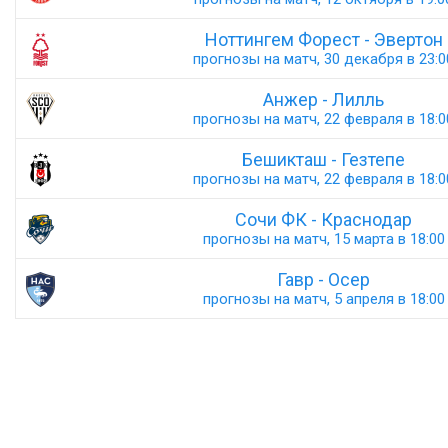
Ноттингем Форест - Эвертон
прогнозы на матч, 30 декабря в 23:0
Анжер - Лилль
прогнозы на матч, 22 февраля в 18:0
Бешикташ - Гезтепе
прогнозы на матч, 22 февраля в 18:0
Сочи ФК - Краснодар
прогнозы на матч, 15 марта в 18:00
Гавр - Осер
прогнозы на матч, 5 апреля в 18:00