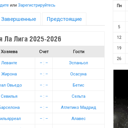
дите
или
Зарегистрируйтесь
Пн
Завершенные
Предстоящие
5
я Ла Лига 2025-2026
12
19
Хозяева
Счет
Гости
26
Леванте
– : –
Эспаньол
Жирона
– : –
Осасуна
еал Овьедо
– : –
Бетис
Севилья
– : –
Сельта
Барселона
– : –
Атлетико Мадрид
ильярреал
– : –
Алавес