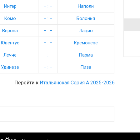
Интер
– : –
Наполи
Комо
– : –
Болонья
Верона
– : –
Лацио
Ювентус
– : –
Кремонезе
Лечче
– : –
Парма
Удинезе
– : –
Пиза
Перейти к
Итальянская Серия А 2025-2026