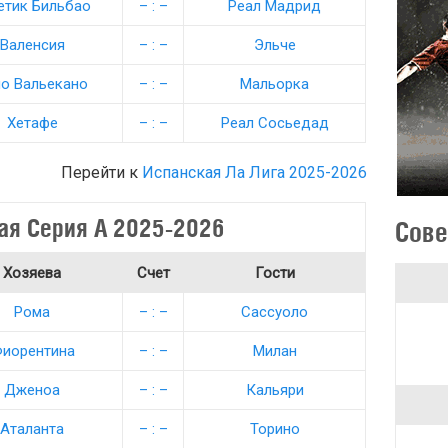
етик Бильбао
– : –
Реал Мадрид
Валенсия
– : –
Эльче
о Вальекано
– : –
Мальорка
Хетафе
– : –
Реал Сосьедад
Перейти к
Испанская Ла Лига 2025-2026
ая Серия А 2025-2026
Сове
Хозяева
Счет
Гости
Рома
– : –
Сассуоло
иорентина
– : –
Милан
Дженоа
– : –
Кальяри
Аталанта
– : –
Торино