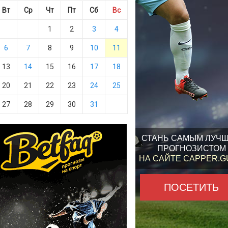
Вт
Ср
Чт
Пт
Сб
Вс
1
2
3
4
6
7
8
9
10
11
13
14
15
16
17
18
20
21
22
23
24
25
27
28
29
30
31
СТАНЬ САМЫМ ЛУЧ
ПРОГНОЗИСТОМ
НА САЙТЕ CAPPER.
ПОСЕТИТЬ