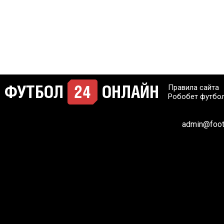
Правила сайта
Робобет футбо
admin@footb