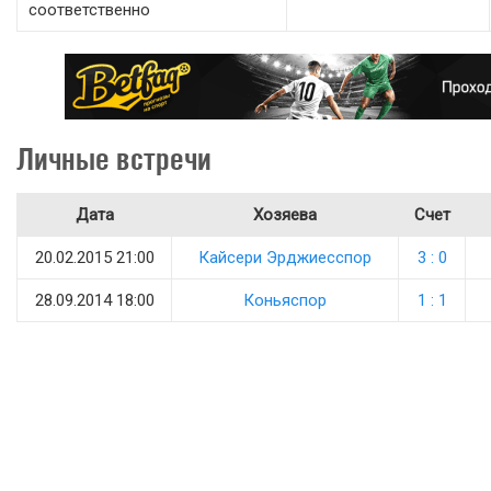
соответственно
Личные встречи
Дата
Хозяева
Счет
20.02.2015 21:00
Кайсери Эрджиесспор
3 : 0
28.09.2014 18:00
Коньяспор
1 : 1