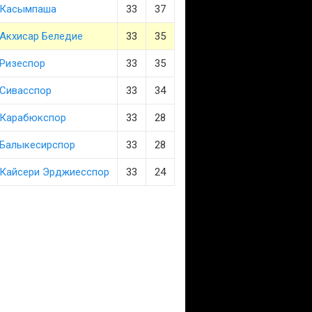
Касымпаша
33
37
Акхисар Беледие
33
35
Ризеспор
33
35
Сивасспор
33
34
Карабюкспор
33
28
Балыкесирспор
33
28
Кайсери Эрджиесспор
33
24