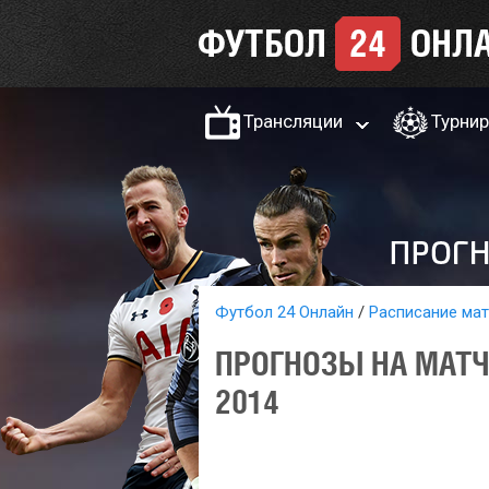
Трансляции
Турни
Футбол 24 Онлайн
Расписание ма
ПРОГНОЗЫ НА МАТЧ
2014