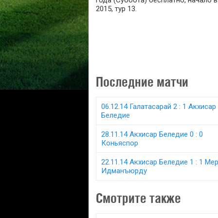
года (Суббота) бесплатно, начало в 
2015, тур 13.
Последние матчи
06.12.14 Галатасарай 2 : 1 Акхисар
Беледие
28.11.14 Акхисар Беледие 0 : 0
Коньяспор
22.11.14 Акхисар Беледие 1 : 1 Ме
Идманъюрду
Смотрите также