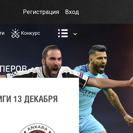
Регистрация
Вход
ти
Конкурс
ИГИ 13 ДЕКАБРЯ