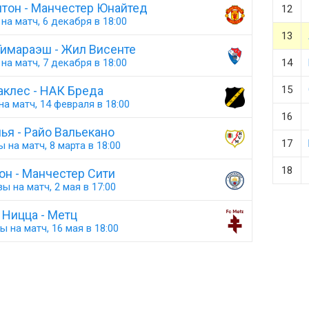
тон - Манчестер Юнайтед
12
на матч, 6 декабря в 18:00
13
Гимараэш - Жил Висенте
на матч, 7 декабря в 18:00
14
аклес - НАК Бреда
15
а матч, 14 февраля в 18:00
16
ья - Райо Вальекано
17
 на матч, 8 марта в 18:00
18
он - Манчестер Сити
ы на матч, 2 мая в 17:00
Ницца - Метц
ы на матч, 16 мая в 18:00