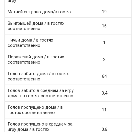
игру
Матчей сыграно дома/в гостях
19
Выигрышей дома / в гостях
16
соответственно
Ничьи дома / в гостях
1
соответственно
Поражений дома / в гостях
2
соответственно
Голов забито дома / в гостях
64
соответственно
Голов забито в среднем за игру
3.4
дома / в гостях соответственно
Голов пропущено дома / в
11
гостях соответственно
Голов пропущено в среднем за
игру дома / в гостях
0.6