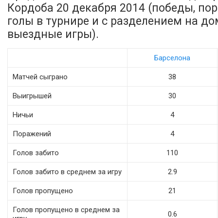
Кордоба 20 декабря 2014 (победы, пор
голы в турнире и с разделением на д
выездные игры).
Барселона
Матчей сыграно
38
Выигрышей
30
Ничьи
4
Поражений
4
Голов забито
110
Голов забито в среднем за игру
2.9
Голов пропущено
21
Голов пропущено в среднем за
0.6