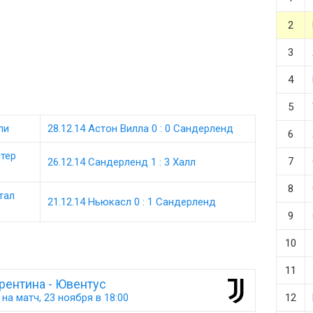
2
3
4
5
ли
28.12.14 Астон Вилла 0 : 0 Сандерленд
6
стер
7
26.12.14 Сандерленд 1 : 3 Халл
8
тал
21.12.14 Ньюкасл 0 : 1 Сандерленд
9
10
11
рентина - Ювентус
на матч, 23 ноября в 18:00
12