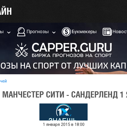
ры
Прогнозы
Букмекеры
Новос
тчей
 МАНЧЕСТЕР СИТИ - САНДЕРЛЕНД 1 
1 января 2015 в 18:00