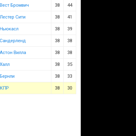
Вест Бромвич
38
44
Лестер Сити
38
41
Ньюкасл
38
39
Сандерленд
38
38
Астон Вилла
38
38
Халл
38
35
Бернли
38
33
КПР
38
30