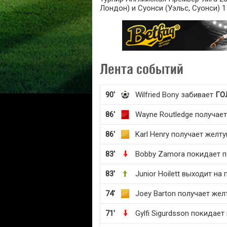
Лондон) и Суонси (Уэльс, Суонси) 1 
Лента событий
90'
Wilfried Bony забивает
ГО
86'
Wayne Routledge получае
86'
Karl Henry получает желт
83'
Bobby Zamora покидает 
83'
Junior Hoilett выходит на 
74'
Joey Barton получает жел
71'
Gylfi Sigurdsson покидает