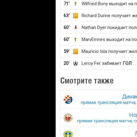
71'
Wilfried Bony выходит на 
63'
Richard Dunne получает ж
60'
Nathan Dyer покидает пол
60'
MarvEmnes выходит на п
59'
Mauricio Isla получает же
20'
Leroy Fer забивает
ГОЛ
Смотрите также
Динам
прямая трансляция матча, 
Но
прямая трансляция матча, с