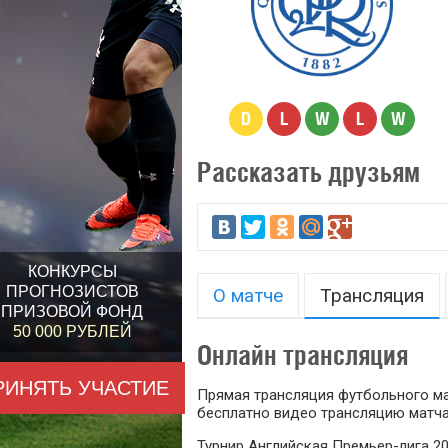
D
L
W
L
W
Рассказать друзьям
КОНКУРСЫ
ПРОГНОЗИСТОВ
О матче
Трансляция
ПРИЗОВОЙ ФОНД
50 000 РУБЛЕЙ
Онлайн трансляция
РИНЯТЬ УЧАСТИЕ
Прямая трансляция футбольного мат
бесплатно видео трансляцию матча
Турнир Английская Премьер-лига 20