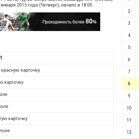
января 2015 года (Четверг), начало в 18:00.
2
3
4
5
Л
6
т красную карточку
7
ую карточку
8
поле
9
поле
10
тую карточку
11
 поле
12