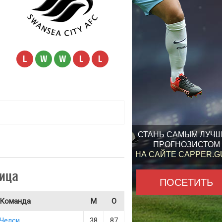
L
W
W
L
L
СТАНЬ САМЫМ ЛУЧ
ПРОГНОЗИСТОМ
НА САЙТЕ CAPPER.
ица
ПОСЕТИТЬ
Команда
М
О
Челси
38
87