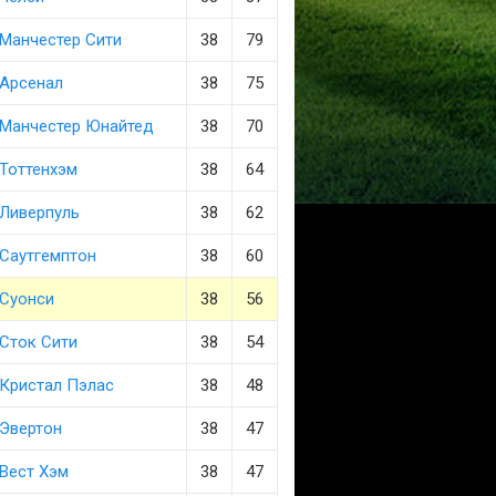
Манчестер Сити
38
79
Арсенал
38
75
Манчестер Юнайтед
38
70
Тоттенхэм
38
64
Ливерпуль
38
62
Саутгемптон
38
60
Суонси
38
56
Сток Сити
38
54
Кристал Пэлас
38
48
Эвертон
38
47
Вест Хэм
38
47