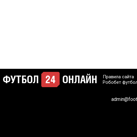
Правила сайта
Робобет футбо
admin@footb