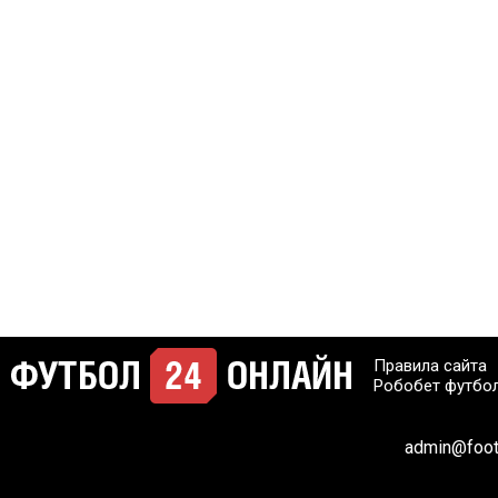
Правила сайта
Робобет футбо
admin@footb