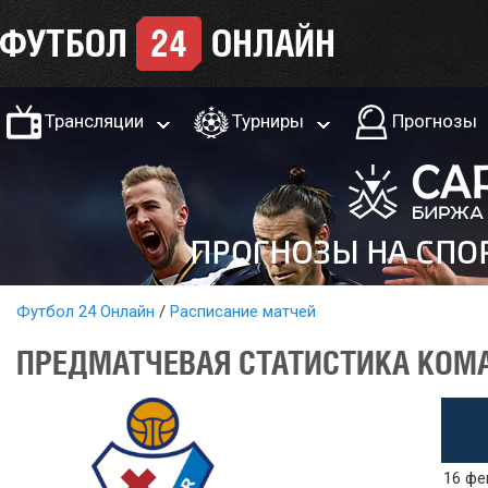
Трансляции
Турниры
Прогнозы
Футбол 24 Онлайн
Расписание матчей
ПРЕДМАТЧЕВАЯ СТАТИСТИКА КОМАН
16 фе