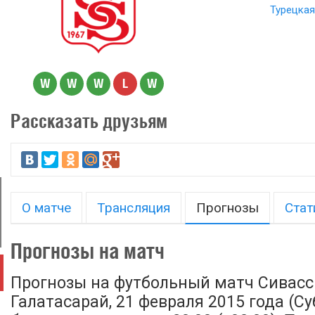
Турецкая
W
W
W
L
W
Рассказать друзьям
О матче
Трансляция
Прогнозы
Стат
Прогнозы на матч
Прогнозы на футбольный матч Сивасс
Галатасарай, 21 февраля 2015 года (Су