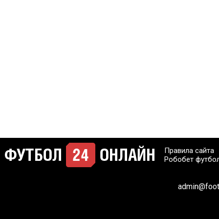
Правила сайта
Робобет футбо
admin@footb