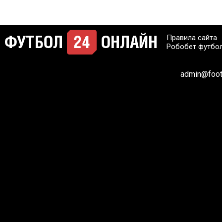
Правила сайта
Робобет футбо
admin@footb