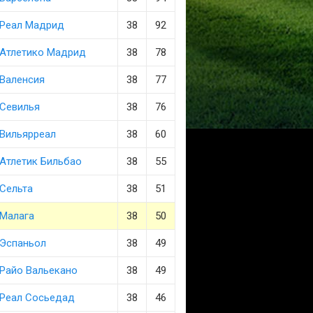
Реал Мадрид
38
92
Атлетико Мадрид
38
78
Валенсия
38
77
Севилья
38
76
Вильярреал
38
60
Атлетик Бильбао
38
55
Сельта
38
51
Малага
38
50
Эспаньол
38
49
Райо Вальекано
38
49
Реал Сосьедад
38
46