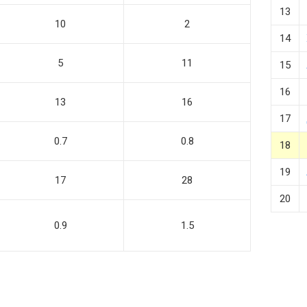
13
10
2
14
5
11
15
16
13
16
17
0.7
0.8
18
19
17
28
20
0.9
1.5