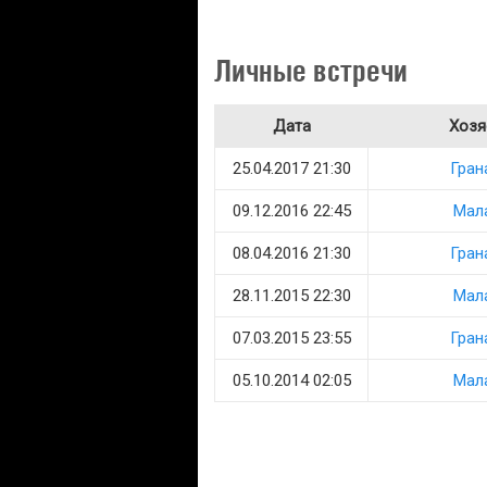
Личные встречи
Дата
Хозя
25.04.2017 21:30
Гран
09.12.2016 22:45
Мал
08.04.2016 21:30
Гран
28.11.2015 22:30
Мал
07.03.2015 23:55
Гран
05.10.2014 02:05
Мал