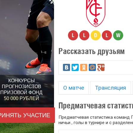
L
L
D
L
W
Рассказать друзьям
КОНКУРСЫ
ПРОГНОЗИСТОВ
О матче
Трансляция
ПРИЗОВОЙ ФОНД
50 000 РУБЛЕЙ
Предматчевая статист
РИНЯТЬ УЧАСТИЕ
Предматчевая статистика команд Гр
ничьи , голы в турнире и с раздел