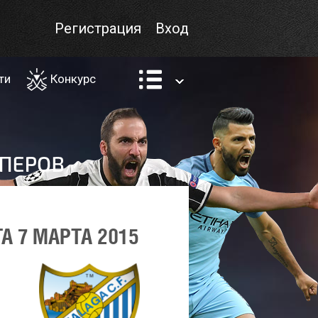
Регистрация
Вход
ти
Конкурс
А 7 МАРТА 2015