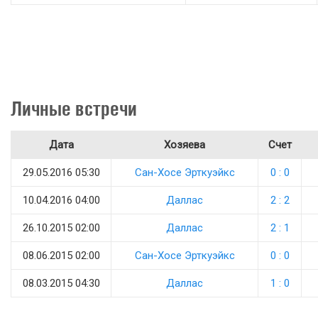
Личные встречи
Дата
Хозяева
Счет
29.05.2016 05:30
Сан-Хосе Эрткуэйкс
0 : 0
10.04.2016 04:00
Даллас
2 : 2
26.10.2015 02:00
Даллас
2 : 1
08.06.2015 02:00
Сан-Хосе Эрткуэйкс
0 : 0
08.03.2015 04:30
Даллас
1 : 0