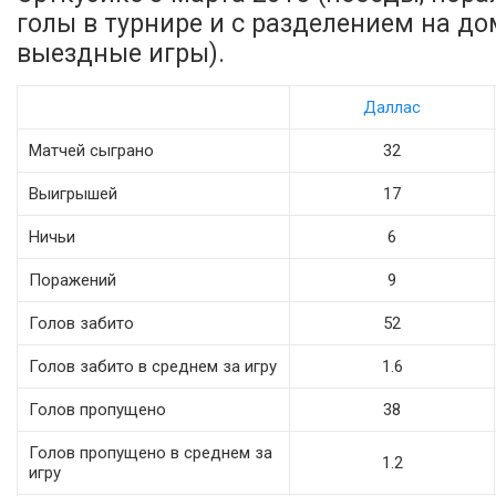
голы в турнире и с разделением на д
выездные игры).
Даллас
Матчей сыграно
32
Выигрышей
17
Ничьи
6
Поражений
9
Голов забито
52
Голов забито в среднем за игру
1.6
Голов пропущено
38
Голов пропущено в среднем за
1.2
игру