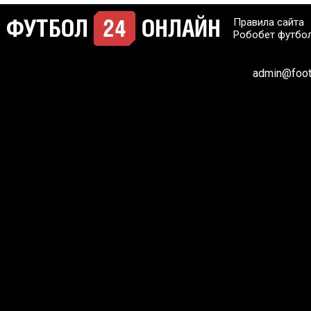
Правила сайта
Робобет футбо
admin@footb