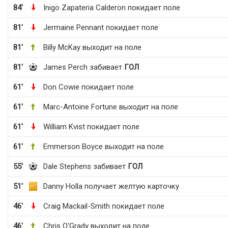
84'
Inigo Zapateria Calderon покидает поле
81'
Jermaine Pennant покидает поле
81'
Billy McKay выходит на поле
81'
James Perch забивает
ГОЛ
61'
Don Cowie покидает поле
61'
Marc-Antoine Fortune выходит на поле
61'
William Kvist покидает поле
61'
Emmerson Boyce выходит на поле
55'
Dale Stephens забивает
ГОЛ
51'
Danny Holla получает желтую карточку
46'
Craig Mackail-Smith покидает поле
46'
Chris O'Grady выходит на поле