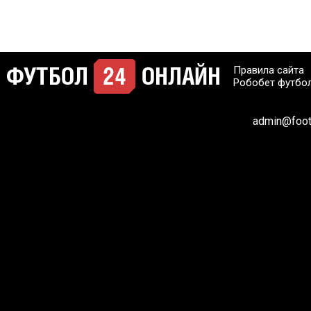
Правила сайта
Робобет футбо
admin@footb