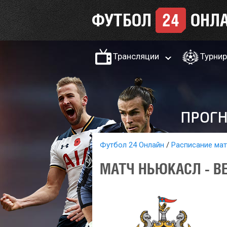
Трансляции
Турни
Футбол 24 Онлайн
Расписание ма
МАТЧ НЬЮКАСЛ - В