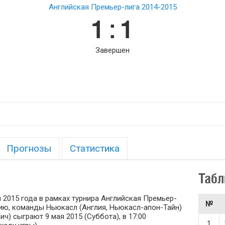
Английская Премьер-лига 2014-2015
1 : 1
Завершен
Прогнозы
Статистика
Табл
 2015 года в рамках турнира Английская Премьер-
№
анию, команды Ньюкасл (Англия, Ньюкасл-апон-Тайн)
ич) сыграют 9 мая 2015 (Суббота), в 17:00
1