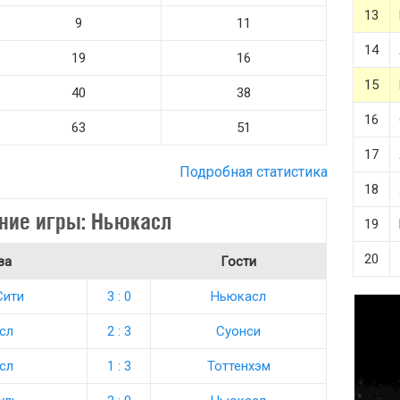
13
9
11
14
19
16
15
40
38
16
63
51
17
Подробная статистика
18
ние игры: Ньюкасл
19
20
ва
Гости
Сити
3 : 0
Ньюкасл
сл
2 : 3
Суонси
сл
1 : 3
Тоттенхэм