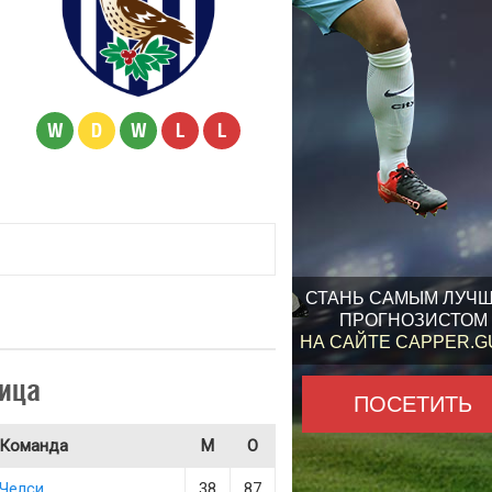
W
D
W
L
L
СТАНЬ САМЫМ ЛУЧ
ПРОГНОЗИСТОМ
НА САЙТЕ CAPPER.
ица
ПОСЕТИТЬ
Команда
М
О
Челси
38
87