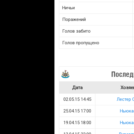
Ничьи
Поражений
Голов забито
Голов пропущено
Послед
Дата
Хозяе
02.05.15 14:45
Лестер 
25.04.15 17:00
Ньюка
19.04.15 18:00
Ньюка