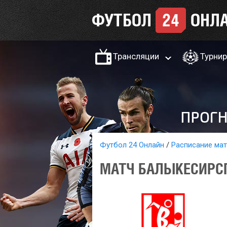
Трансляции
Турни
Футбол 24 Онлайн
Расписание ма
МАТЧ БАЛЫКЕСИРСП