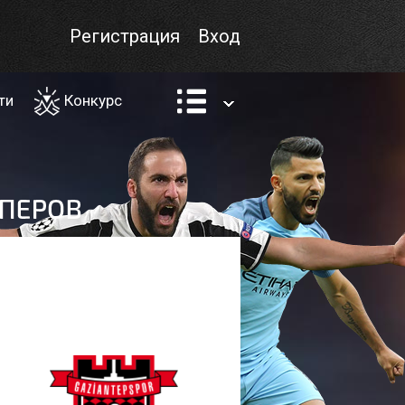
Регистрация
Вход
ти
Конкурс