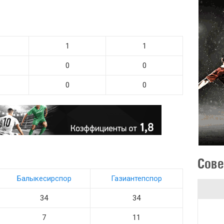
1
1
0
0
0
0
Сове
Балыкесирспор
Газиантепспор
34
34
7
11