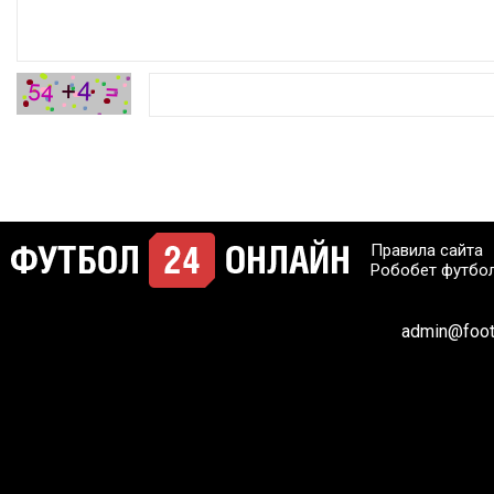
Правила сайта
Робобет футбо
admin@footb