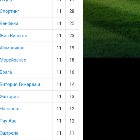
Спортинг
11
28
Бенфика
11
25
Жил Висенте
11
23
Фамаликан
11
19
Морейренсе
11
18
Брага
11
16
Витория Гимараэш
11
14
Эшторил
11
13
Насьонал
11
12
Риу Аве
11
12
Эштрела
11
11