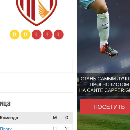
D
D
L
L
L
СТАНЬ САМЫМ ЛУЧ
ПРОГНОЗИСТОМ
НА САЙТЕ CAPPER.
ица
ПОСЕТИТЬ
Команда
М
О
Порту
11
31