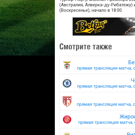
(Австралия, Алверка-ду-Рибатежу) и
(Воскресенье), начало в 18:00.
Смотрите также
Бе
прямая трансляция матча, с
Ч
прямая трансляция матча, с
прямая трансляция матча, с
Жирон
прямая трансляция матча, 
Вил