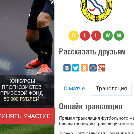
D
L
L
W
W
Рассказать друзьям
КОНКУРСЫ
ПРОГНОЗИСТОВ
О матче
Трансляция
ПРИЗОВОЙ ФОНД
50 000 РУБЛЕЙ
Онлайн трансляция
РИНЯТЬ УЧАСТИЕ
Прямая трансляция футбольного мат
бесплатно видео трансляцию матча
Турнир Португальская Примейра 202