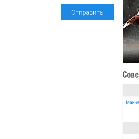
Отправить
Сове
Манче