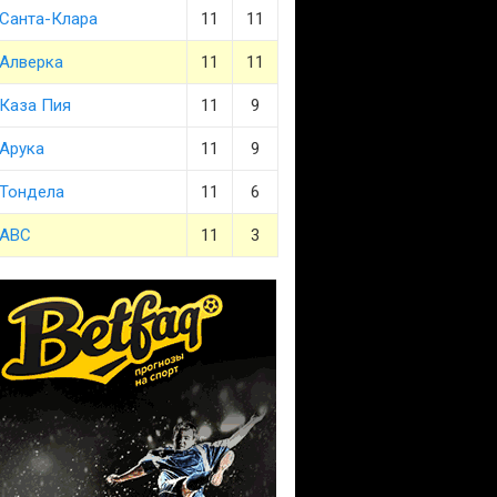
Санта-Клара
11
11
Алверка
11
11
Каза Пия
11
9
Арука
11
9
Тондела
11
6
АВС
11
3