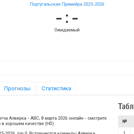
Португальская Примейра 2025-2026
– : –
Ожидаемый
Прогнозы
Статистика
Табл
ча Алверка - АВС, 8 марта 2026 онлайн - смотрите
№
 в хорошем качестве (HD).
1
5-2026, тур 0. Встречаются команды Алверка